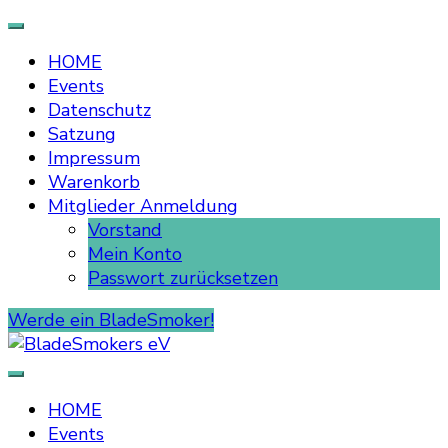
HOME
Events
Datenschutz
Satzung
Impressum
Warenkorb
Mitglieder Anmeldung
Vorstand
Mein Konto
Passwort zurücksetzen
Werde ein BladeSmoker!
BladeSmokers eV
HOME
Events