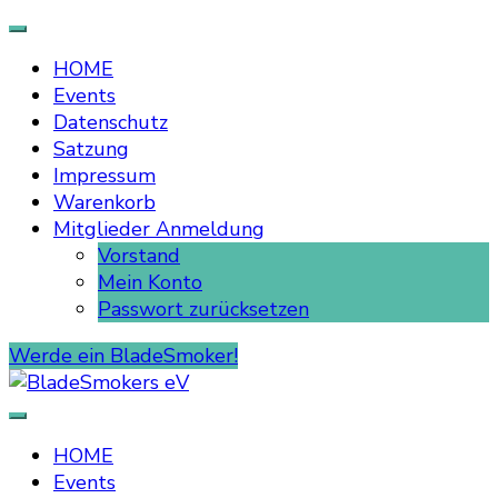
HOME
Events
Datenschutz
Satzung
Impressum
Warenkorb
Mitglieder Anmeldung
Vorstand
Mein Konto
Passwort zurücksetzen
Werde ein BladeSmoker!
BladeSmokers eV
HOME
Events