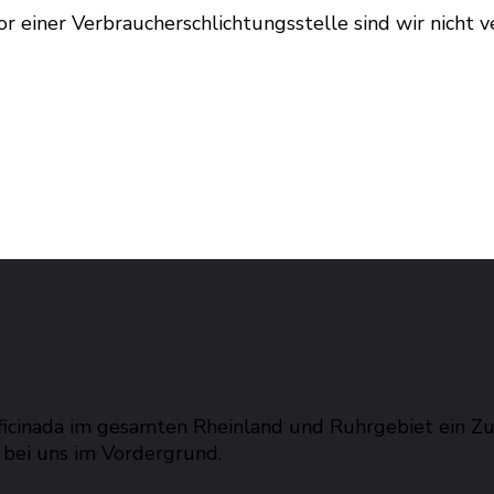
einer Verbraucherschlichtungsstelle sind wir nicht ver
ficinada im gesamten Rheinland und Ruhrgebiet ein Zu
bei uns im Vordergrund.