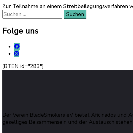
Zur Teilnahme an einem Streitbeilegungsverfahren vor 
Suchen
nach:
Folge uns
[BTEN id="283"]
Der Verein BladeSmokers eV bietet Aficinados und A
geselliges Beisammensein und der Austausch stehen 