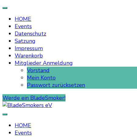
HOME
Events
Datenschutz
Satzung
Impressum
Warenkorb
Mitglieder Anmeldung
Vorstand
Mein Konto
Passwort zurücksetzen
Werde ein BladeSmoker!
BladeSmokers eV
HOME
Events